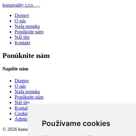
kunareality s.r.o.
Domov
O nás
Naša ponuka
Ponúknite nám
Náš tím
Kontakt
Ponúknite nám
Napíšte nám
Domov
O nás
Naša ponuka
Ponúknite nám
Náš tím
Kontakt
Cookies
Admin
Používame cookies
© 2026 kunareality s.r.o.