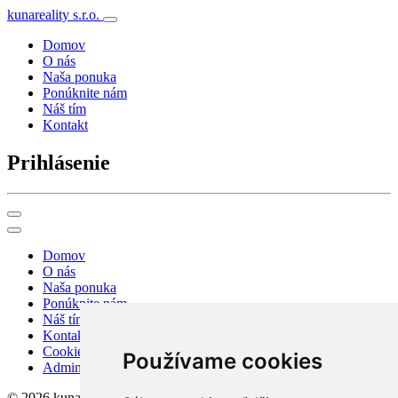
kunareality s.r.o.
Domov
O nás
Naša ponuka
Ponúknite nám
Náš tím
Kontakt
Prihlásenie
Domov
O nás
Naša ponuka
Ponúknite nám
Náš tím
Kontakt
Cookies
Používame cookies
Admin
© 2026 kunareality s.r.o.